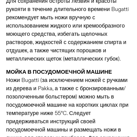
Для сохранения остроты лезвия и красоты
рукояти в течение длительного времени Bugatti
рекомендует мыть ножи вручную с
использованием жидкого или кремообразного
моющего средства, избегать щелочных
растворов, жидкостей с содержанием спирта и
отдушек, а также чистящих порошков и
металлических щеток (металлических губок).
МОЙКА В ПОСУДОМОЕЧНОЙ МАШИНЕ
Ножи Bugatti (за исключением ножей с ручками
из дерева и Pakka, а также с бронзированным/
позолоченным больстером) можно мыть в
посудомоечной машине на коротких циклах при
температуре ниже 55°C. Следует
придерживаться инструкций своей
посудомоечной машины и размещать ножи в