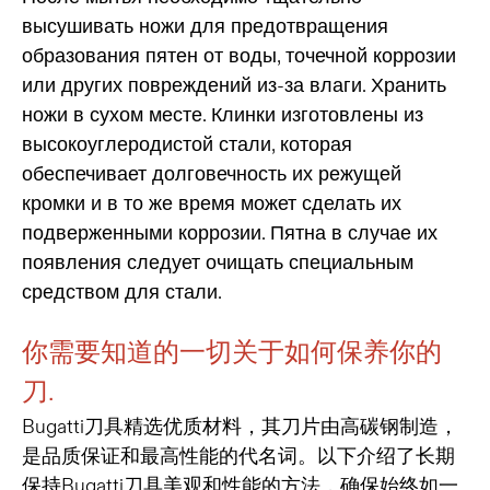
высушивать ножи для предотвращения
образования пятен от воды, точечной коррозии
или других повреждений из-за влаги. Хранить
ножи в сухом месте. Клинки изготовлены из
высокоуглеродистой стали, которая
обеспечивает долговечность их режущей
кромки и в то же время может сделать их
подверженными коррозии. Пятна в случае их
появления следует очищать специальным
средством для стали.
你需要知道的一切关于如何保养你的
刀.
Bugatti刀具精选优质材料，其刀片由高碳钢制造，
是品质保证和最高性能的代名词。以下介绍了长期
保持Bugatti刀具美观和性能的方法，确保始终如一