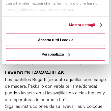
con altre informazioni che ha fornito loro o che hanno
experiencias culinarias siempre impecables.
raccolto dal suo utilizzo dei loro servizi.
LAVADO MANUAL
Para preservar las características de las hojas y la
Mostra dettagli
belleza del mango a lo largo del tiempo, Bugatti
recomienda: lavar los cuchillos a mano con un
Accetta tutti i cookie
detergente líquido o en crema; evitar los
detergentes alcalinos, las soluciones que
Personalizza
contengan alcohol o perfumes, los detergentes en
polvo y los cepillos metálicos (estropajos).
LAVADO EN LAVAVAJILLAS
Los cuchillos Bugatti (excepto aquellos con mango
de madera, Pakka, o con virola brillante/dorada)
pueden lavarse en el lavavajillas en ciclos breves y
a temperaturas inferiores a 55°C.
Siga las instrucciones de su lavavajillas y coloque