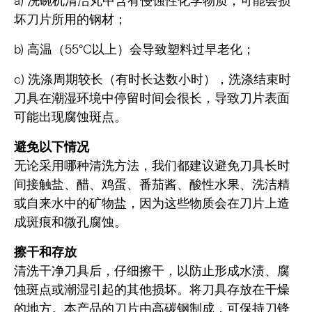
a) 洗碗机清洁丸中含有侵蚀性化学物质，可能会损
坏刀片所用的钢材；
b) 高温（55°C以上）会导致塑料过早老化；
c) 洗涤周期较长（有时长达数小时），洗涤结束时
刀具在潮湿环境中停留时间会很长，导致刀片表面
可能出现腐蚀斑点。
避免以下情况
无论采用哪种清洗方法，我们都建议避免刀具长时
间接触盐、醋、鸡蛋、番茄酱、酸性水果、洗洁精
或自来水中的矿物盐，因为这些物质会在刀片上造
成斑痕和微孔腐蚀。
擦干和存放
清洗干净刀具后，仔细擦干，以防止形成水渍、腐
蚀斑点或潮湿引起的其他损坏。将刀具存放在干燥
的地方。本产品的刀片由高碳钢制成，可保持刀锋