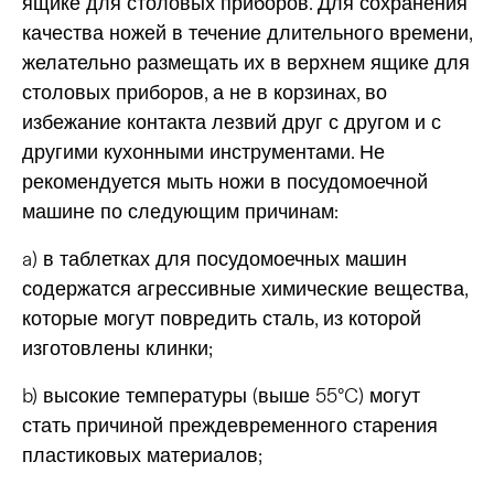
ящике для столовых приборов. Для сохранения
качества ножей в течение длительного времени,
желательно размещать их в верхнем ящике для
столовых приборов, а не в корзинах, во
избежание контакта лезвий друг с другом и с
другими кухонными инструментами.
Не
рекомендуется мыть ножи в посудомоечной
машине по следующим причинам:
a) в таблетках для посудомоечных машин
содержатся агрессивные химические вещества,
которые могут повредить сталь, из которой
изготовлены клинки;
b) высокие температуры (выше 55°C) могут
стать причиной преждевременного старения
пластиковых материалов;