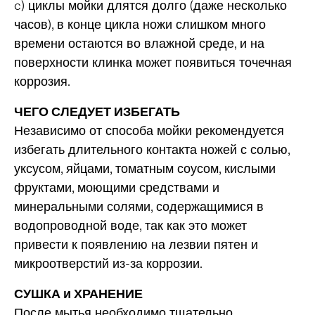
c) циклы мойки длятся долго (даже несколько
часов), в конце цикла ножи слишком много
времени остаются во влажной среде, и на
поверхности клинка может появиться точечная
коррозия.
ЧЕГО СЛЕДУЕТ ИЗБЕГАТЬ
Независимо от способа мойки рекомендуется
избегать длительного контакта ножей с солью,
уксусом, яйцами, томатным соусом, кислыми
фруктами, моющими средствами и
минеральными солями, содержащимися в
водопроводной воде, так как это может
привести к появлению на лезвии пятен и
микроотверстий из-за коррозии.
СУШКА и ХРАНЕНИЕ
После мытья необходимо тщательно