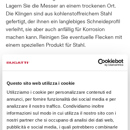
Lagern Sie die Messer an einem trockenen Ort.
Die Klingen sind aus kohlenstoffreichem Stahl
gefertigt, der ihnen ein langlebiges Schneideprofil
verleiht, sie aber auch anfällig für Korrosion
machen kann. Reinigen Sie eventuelle Flecken mit
einem speziellen Produkt für Stahl.
Todo lo que necesitas saber para
cuidar tus cuchillos.
Los cuchillos Bugatti están fabricados con
Questo sito web utilizza i cookie
materiales de alta calidad y hojas fabricadas con
Utilizziamo i cookie per personalizzare contenuti ed
acero de alto contenido de carbono, sinónimo de
annunci, per fornire funzionalità dei social media e per
garantía y máximo rendimiento.
analizzare il nostro traffico. Condividiamo inoltre
A continuación, las indicaciones para que los
informazioni sul modo in cui utilizza il nostro sito con i
cuchillos Bugatti mantengan su belleza y
nostri partner che si occupano di analisi dei dati web,
pubblicità e social media, i quali potrebbero combinarle
rendimiento a lo largo del tiempo, garantizando