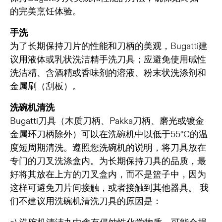
的完美烹饪体验。
手洗
为了长期保持刀片的性能和刀柄的美观，Bugatti建
议用液体或乳状洗洁精手洗刀具；应避免使用碱性
洗洁精、含酒精或香味剂的溶液、粉末状洗涤剂和
金属刷（刮板）。
洗碗机清洗
Bugatti刀具（木质刀柄、Pakka刀柄、磨光或镀金
金属环刀柄除外）可以在洗碗机中以低于55°C的温
度短周期清洗。遵照您洗碗机的说明，将刀具放在
专门的刀叉洗涤盒内。为长期保持刀具的品质，最
好将其放在上方的刀叉盒内，而不是篮子中，因为
这样可避免刀片间接触，或者接触到其他器具。 我
们不建议用洗碗机清洗刀具的原因是：