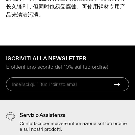
长久锋利，但同时也易受腐蚀。可使用钢材专用产
品来清洁污渍。
ISCRIVITI ALLA NEWSLETTER
E ottieni uno sconto del 10% sul tuo ordine!
Servizio Assistenza
Contattaci per ricevere informazione sul tuo ordine
e sui nostri prodotti.