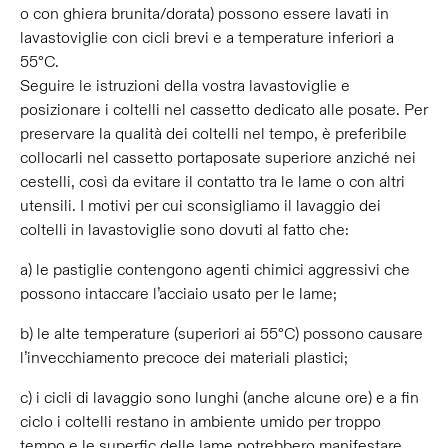
o con ghiera brunita/dorata) possono essere lavati in
lavastoviglie con cicli brevi e a temperature inferiori a
55°C.
Seguire le istruzioni della vostra lavastoviglie e
posizionare i coltelli nel cassetto dedicato alle posate. Per
preservare la qualità dei coltelli nel tempo, è preferibile
collocarli nel cassetto portaposate superiore anziché nei
cestelli, così da evitare il contatto tra le lame o con altri
utensili. I motivi per cui sconsigliamo il lavaggio dei
coltelli in lavastoviglie sono dovuti al fatto che:
a) le pastiglie contengono agenti chimici aggressivi che
possono intaccare l’acciaio usato per le lame;
b) le alte temperature (superiori ai 55°C) possono causare
l’invecchiamento precoce dei materiali plastici;
c) i cicli di lavaggio sono lunghi (anche alcune ore) e a fin
ciclo i coltelli restano in ambiente umido per troppo
tempo e le superfic delle lame potrebbero manifestare