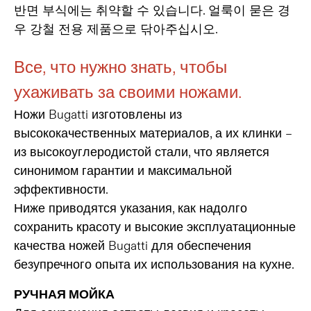
반면 부식에는 취약할 수 있습니다. 얼룩이 묻은 경
우 강철 전용 제품으로 닦아주십시오.
Все, что нужно знать, чтобы
ухаживать за своими ножами.
Ножи Bugatti изготовлены из
высококачественных материалов, а их клинки –
из высокоуглеродистой стали, что является
синонимом гарантии и максимальной
эффективности.
Ниже приводятся указания, как надолго
сохранить красоту и высокие эксплуатационные
качества ножей Bugatti для обеспечения
безупречного опыта их использования на кухне.
РУЧНАЯ МОЙКА