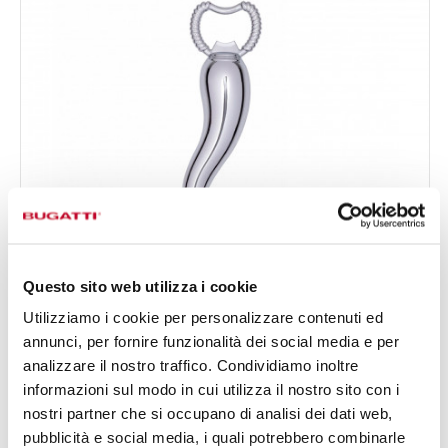
Questo sito web utilizza i cookie
Utilizziamo i cookie per personalizzare contenuti ed
annunci, per fornire funzionalità dei social media e per
C-HORNETTO
analizzare il nostro traffico. Condividiamo inoltre
22,20 €
Apribottiglia - colore Acciaio - finitura Lucido
informazioni sul modo in cui utilizza il nostro sito con i
Disponibile in 2 colori
nostri partner che si occupano di analisi dei dati web,
pubblicità e social media, i quali potrebbero combinarle