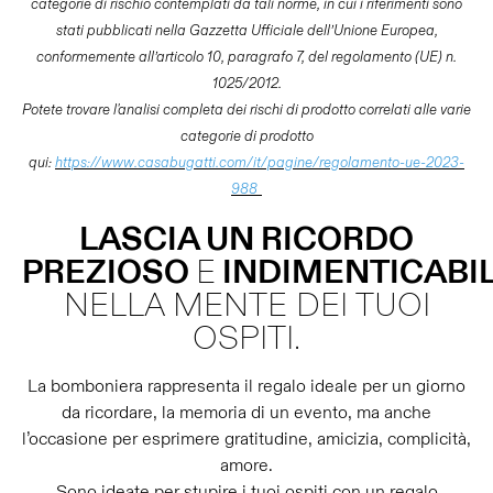
categorie di rischio contemplati da tali norme, in cui i riferimenti sono
stati pubblicati nella Gazzetta Ufficiale dell’Unione Europea,
conformemente all’articolo 10, paragrafo 7, del regolamento (UE) n.
1025/2012.
Potete trovare l'analisi completa dei rischi di prodotto correlati alle varie
categorie di prodotto
qui:
https://www.casabugatti.com/it/pagine/regolamento-ue-2023-
988
LASCIA UN RICORDO
PREZIOSO
E
INDIMENTICABI
NELLA MENTE DEI TUOI
OSPITI.
La bomboniera rappresenta il regalo ideale per un giorno
da ricordare, la memoria di un evento, ma anche
l’occasione per esprimere gratitudine, amicizia, complicità,
amore.
Sono ideate per stupire i tuoi ospiti con un regalo