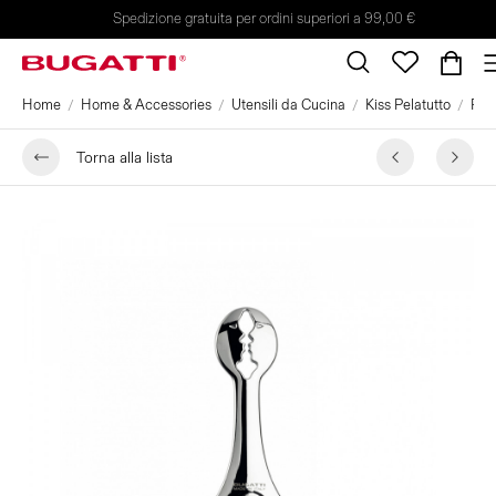
Spedizione gratuita per ordini superiori a 99,00 €
Home
Home & Accessories
Utensili da Cucina
Kiss Pelatutto
Pela
Torna alla lista