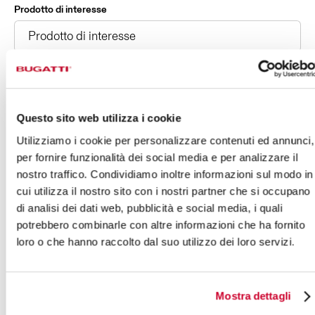
Prodotto di interesse
Messaggio *
Questo sito web utilizza i cookie
Utilizziamo i cookie per personalizzare contenuti ed annunci,
per fornire funzionalità dei social media e per analizzare il
nostro traffico. Condividiamo inoltre informazioni sul modo in
cui utilizza il nostro sito con i nostri partner che si occupano
AVENDO LETTO L'
INFORMATIVA
SUL TRATTAMENTO
DEI DATI
di analisi dei dati web, pubblicità e social media, i quali
potrebbero combinarle con altre informazioni che ha fornito
ACCONSENTO
NON ACCONSENTO
loro o che hanno raccolto dal suo utilizzo dei loro servizi.
ALLE ATTIVITÀ DI MARKETING
ACCONSENTO
NON ACCONSENTO
Mostra dettagli
ALLE ATTIVITÀ DI PROFILAZIONE