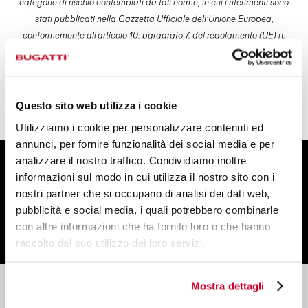
categorie di rischio contemplati da tali norme, in cui i riferimenti sono
stati pubblicati nella Gazzetta Ufficiale dell’Unione Europea,
conformemente all’articolo 10, paragrafo 7, del regolamento (UE) n.
1025/2012.
Potete trovare l'analisi completa dei rischi di prodotto correlati alle varie
categorie di prodotto
qui:
https://www.casabugatti.com/it/pagine/regolamento-ue-2023-
Questo sito web utilizza i cookie
988
Utilizziamo i cookie per personalizzare contenuti ed
annunci, per fornire funzionalità dei social media e per
analizzare il nostro traffico. Condividiamo inoltre
ISCRIVITI ALLA NEWSLETTER
informazioni sul modo in cui utilizza il nostro sito con i
E ottieni uno sconto del 10% sul tuo ordine!
nostri partner che si occupano di analisi dei dati web,
pubblicità e social media, i quali potrebbero combinarle
con altre informazioni che ha fornito loro o che hanno
raccolto dal suo utilizzo dei loro servizi.
Mostra dettagli
Servizio Assistenza