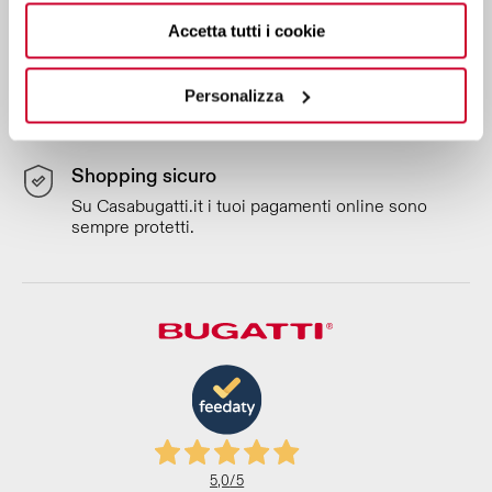
Contattaci per ricevere informazione sul tuo ordine
Accetta tutti i cookie
e sui nostri prodotti.
Registra il tuo elettrodomestico
Personalizza
Potrai beneficiare più velocemente del supporto
della garanzia.
Shopping sicuro
Su Casabugatti.it i tuoi pagamenti online sono
sempre protetti.
5,0
/5