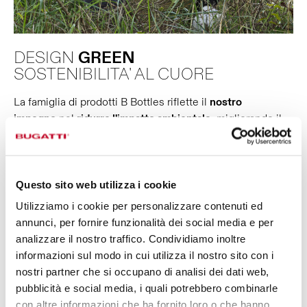
DESIGN
GREEN
SOSTENIBILITA' AL CUORE
La famiglia di prodotti B Bottles riflette il
nostro
impegno
nel
ridurre l'impatto ambientale
, migliorando il
benessere di tutti e la salute del nostro pianeta.
I processi impiegati per la produzione sono sempre
ricercati per il più basso impatto ambientale. 100% di
Questo sito web utilizza i cookie
acciaio riciclato, fino al 100% di carta riciclata usata per le
Utilizziamo i cookie per personalizzare contenuti ed
confezioni, che sono 100% riciclabili.
annunci, per fornire funzionalità dei social media e per
I termo firmati Casa Bugatti sono eco, riutilizzabili e
analizzare il nostro traffico. Condividiamo inoltre
sostenibili.
informazioni sul modo in cui utilizza il nostro sito con i
BPA, BPS, ftalati free.
nostri partner che si occupano di analisi dei dati web,
pubblicità e social media, i quali potrebbero combinarle
con altre informazioni che ha fornito loro o che hanno