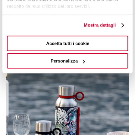
IL TUO STILE
, SEMPRE CON TE
raccolto dal suo utilizzo dei loro servizi.
Disponibile in
tante colorazioni diverse
, per meglio
Mostra dettagli
adattarsi al tuo stile, puoi
personalizzare
la Food Jar
Bugatti con il tuo nome, un'immagine o un logo di tua
creazione.
Accetta tutti i cookie
Il nostro team è a tua completa disposizione
per esaltare
lo stile che ti contraddistingue.
Personalizza