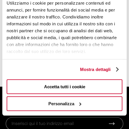
Utilizziamo i cookie per personalizzare contenuti ed
DESIGN BY
annunci, per fornire funzionalità dei social media e per
analizzare il nostro traffico. Condividiamo inoltre
CLEMENTE BUGATTI
informazioni sul modo in cui utilizza il nostro sito con i
nostri partner che si occupano di analisi dei dati web,
L'IMPRENDITORE DALL'ANIMO
pubblicità e social media, i quali potrebbero combinarle
INNOVATIVO E DAL CUORE CREATIVO ED
con altre informazioni che ha fornito loro o che hanno
ECOLOGICO.
raccolto dal suo utilizzo dei loro servizi.
LEGGI DI PIÙ
Mostra dettagli
Accetta tutti i cookie
ISCRIVITI ALLA NEWSLETTER
Personalizza
E ottieni uno sconto del 10% sul tuo ordine!