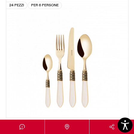
24 PEZZI
PER 6 PERSONE
OPTICAL GOLD
Set 24 pezzi in scatola Gallery - colore Avorio -