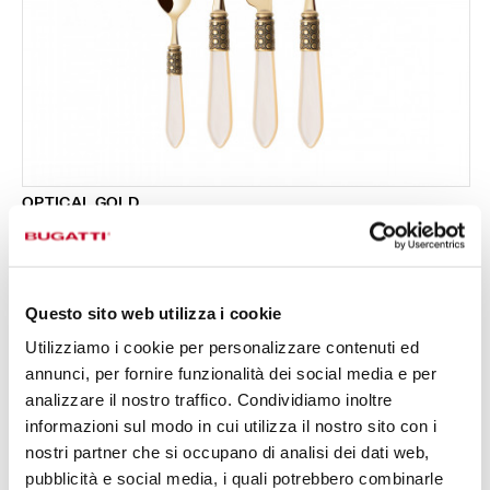
OPTICAL GOLD
Set 24 pezzi in scatola Gallery - colore Avorio -
519,00 €
finitura Madreperla
Disponibile in 16 colori
Questo sito web utilizza i cookie
Utilizziamo i cookie per personalizzare contenuti ed
24 PEZZI
PER 6 PERSONE
annunci, per fornire funzionalità dei social media e per
analizzare il nostro traffico. Condividiamo inoltre
informazioni sul modo in cui utilizza il nostro sito con i
nostri partner che si occupano di analisi dei dati web,
pubblicità e social media, i quali potrebbero combinarle