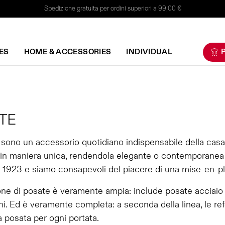
Spedizione gratuita per ordini superiori a 99,00 €
ES
HOME & ACCESSORIES
INDIVIDUAL
P
TE
sono un accessorio quotidiano indispensabile della casa
 in maniera unica, rendendola elegante o contemporanea a
 1923 e siamo consapevoli del piacere di una mise-en-plac
one di posate è veramente ampia: include posate acciaio
i. Ed è veramente completa: a seconda della linea, le ref
a posata per ogni portata.