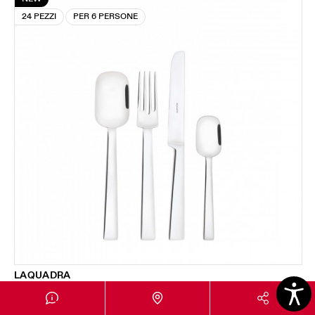
24 PEZZI
PER 6 PERSONE
LAQUADRA
Set 24 pezzi in scatola regalo con finestra - colore
274,00 €
Acciaio - finitura Lucido