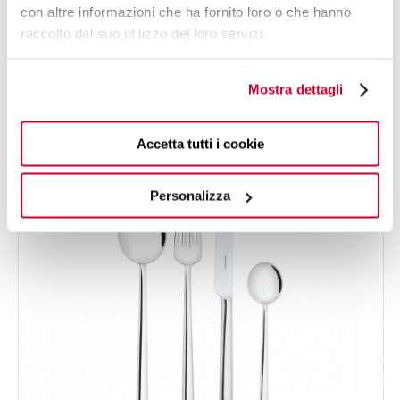
con altre informazioni che ha fornito loro o che hanno
LATONDA
Set 24 pezzi in scatola Gallery - colore Acciaio -
raccolto dal suo utilizzo dei loro servizi.
275,00 €
finitura Lucido
Mostra dettagli
NEW
24 PEZZI
PER 6 PERSONE
Accetta tutti i cookie
Personalizza