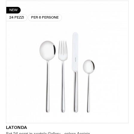
NEW
24 PEZZI
PER 6 PERSONE
LATONDA
Set 24 pezzi in scatola Gallery - colore Acciaio -