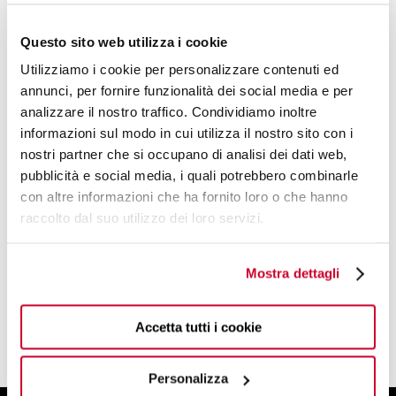
Questo sito web utilizza i cookie
Utilizziamo i cookie per personalizzare contenuti ed
annunci, per fornire funzionalità dei social media e per
analizzare il nostro traffico. Condividiamo inoltre
informazioni sul modo in cui utilizza il nostro sito con i
nostri partner che si occupano di analisi dei dati web,
DESIGN BY
pubblicità e social media, i quali potrebbero combinarle
con altre informazioni che ha fornito loro o che hanno
BUGATTI DESIGN STUDIO
raccolto dal suo utilizzo dei loro servizi.
UN TEAM DI PROGETTISTI E DESIGNER
DALL'ANIMO CREATIVO
Mostra dettagli
LEGGI DI PIÙ
Accetta tutti i cookie
Personalizza