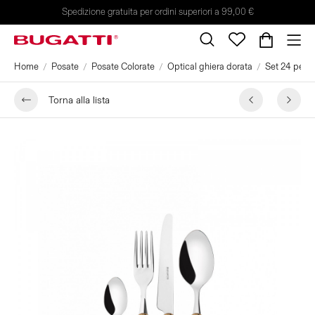
Spedizione gratuita per ordini superiori a 99,00 €
Home
Posate
Posate Colorate
Optical ghiera dorata
Set 24 pezzi
Torna alla lista