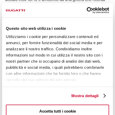
l’intreccio dei suoni che formano una melodia; un
dettaglio disponibile in versione lucida, dorata e argento
antico. L’elegante manico viene lavorato manualmente
tramite lastre in acrilico che contribuiscono all’unicità di
Questo sito web utilizza i cookie
ogni pezzo rendendolo unico e differente per venature e
densità di pagliuzze. Sono disponibili oltre 50 referenze,
Utilizziamo i cookie per personalizzare contenuti ed
per soddisfare ogni tua singola esigenza.
annunci, per fornire funzionalità dei social media e per
analizzare il nostro traffico. Condividiamo inoltre
informazioni sul modo in cui utilizza il nostro sito con i
nostri partner che si occupano di analisi dei dati web,
pubblicità e social media, i quali potrebbero combinarle
con altre informazioni che ha fornito loro o che hanno
raccolto dal suo utilizzo dei loro servizi.
Mostra dettagli
Accetta tutti i cookie