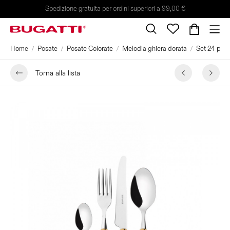
Spedizione gratuita per ordini superiori a 99,00 €
Home
Posate
Posate Colorate
Melodia ghiera dorata
Set 24 pezzi
Torna alla lista