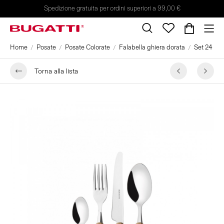
Spedizione gratuita per ordini superiori a 99,00 €
Home
Posate
Posate Colorate
Falabella ghiera dorata
Set 24 pez
Torna alla lista