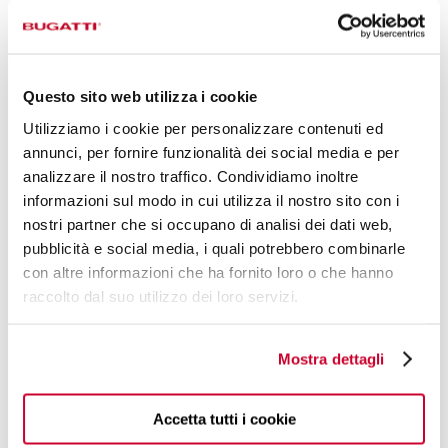
Questo sito web utilizza i cookie
Utilizziamo i cookie per personalizzare contenuti ed
annunci, per fornire funzionalità dei social media e per
analizzare il nostro traffico. Condividiamo inoltre
informazioni sul modo in cui utilizza il nostro sito con i
nostri partner che si occupano di analisi dei dati web,
DESIGN BY
pubblicità e social media, i quali potrebbero combinarle
ALESSANDRO
con altre informazioni che ha fornito loro o che hanno
raccolto dal suo utilizzo dei loro servizi.
PARASCANDOLO
L'INTENDITORE DELLO STILE VERO, CON
Mostra dettagli
LO SGUARDO SEMPRE RIVOLTO AL
MONDO MODA.
Accetta tutti i cookie
LEGGI DI PIÙ