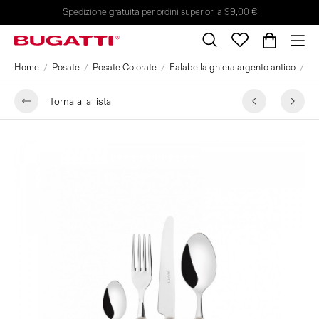
Spedizione gratuita per ordini superiori a 99,00 €
Home
Posate
Posate Colorate
Falabella ghiera argento antico
Se
Torna alla lista