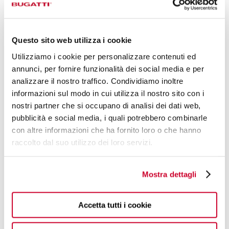
Questo sito web utilizza i cookie
Utilizziamo i cookie per personalizzare contenuti ed
annunci, per fornire funzionalità dei social media e per
analizzare il nostro traffico. Condividiamo inoltre
informazioni sul modo in cui utilizza il nostro sito con i
nostri partner che si occupano di analisi dei dati web,
DESIGN BY
pubblicità e social media, i quali potrebbero combinarle
con altre informazioni che ha fornito loro o che hanno
VIRGILIO BUGATTI
raccolto dal suo utilizzo dei loro servizi.
LA MENTE E L'ARTEFICE DELLA POSATERIA
BUGATTI E DI ALCUNE FRA LE COLLEZIONI
Mostra dettagli
PIÙ MAGICHE.
Accetta tutti i cookie
LEGGI DI PIÙ