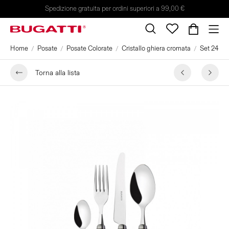
Spedizione gratuita per ordini superiori a 99,00 €
Home
Posate
Posate Colorate
Cristallo ghiera cromata
Set 24 pez
Torna alla lista