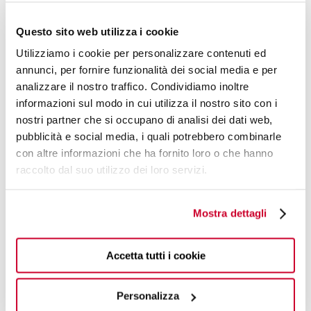
TWIN
Questo sito web utilizza i cookie
BOTTIGILIA TERMICA A DOPPIA
PARETE SOTTOVUOTO
Utilizziamo i cookie per personalizzare contenuti ed
annunci, per fornire funzionalità dei social media e per
PER UN'ERGONOMIA E UNA TEMPERATURA
analizzare il nostro traffico. Condividiamo inoltre
IDEALI
informazioni sul modo in cui utilizza il nostro sito con i
nostri partner che si occupano di analisi dei dati web,
100% GREEN
pubblicità e social media, i quali potrebbero combinarle
con altre informazioni che ha fornito loro o che hanno
SCOPRI DI PIÙ
raccolto dal suo utilizzo dei loro servizi.
Mostra dettagli
Accetta tutti i cookie
Personalizza