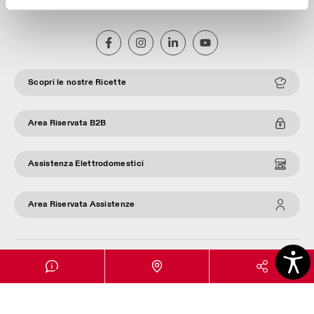
F. +39 0308928250
Scopri le nostre Ricette
Area Riservata B2B
Assistenza Elettrodomestici
Area Riservata Assistenze
© 2026 ILCAR di Bugatti Srl
P.IVA 00552330987
Company info
Privacy policy
®
®
with
Work
up
|
built on Rubin
Red