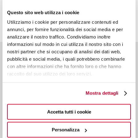
Questo sito web utilizza i cookie
Utilizziamo i cookie per personalizzare contenuti ed
annunci, per fornire funzionalità dei social media e per
analizzare il nostro traffico. Condividiamo inoltre
informazioni sul modo in cui utilizza il nostro sito con i
nostri partner che si occupano di analisi dei dati web,
pubblicità e social media, i quali potrebbero combinarle
con altre informazioni che ha fornito loro o che hanno
raccolto dal suo utilizzo dei loro servizi.
Mostra dettagli
5,0
/5
Accetta tutti i cookie
Via industriale 69
25065 Lumezzane S.S. (BS) - Italy
Personalizza
T.
+39 030 89280