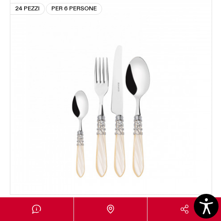
24 PEZZI
PER 6 PERSONE
MELODIA GHIERA CROMATA
Set 24 pezzi in scatola Gallery - colore Avorio -