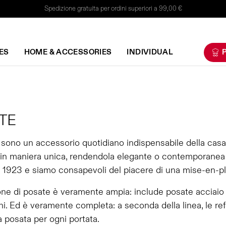
Spedizione gratuita per ordini superiori a 99,00 €
ES
HOME & ACCESSORIES
INDIVIDUAL
P
TE
sono un accessorio quotidiano indispensabile della casa
 in maniera unica, rendendola elegante o contemporanea a
 1923 e siamo consapevoli del piacere di una mise-en-plac
one di posate è veramente ampia: include posate acciaio
i. Ed è veramente completa: a seconda della linea, le ref
a posata per ogni portata.