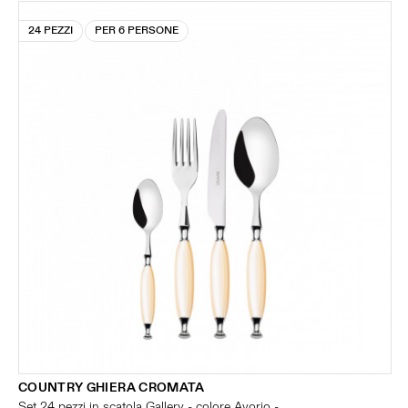
24 PEZZI
PER 6 PERSONE
COUNTRY GHIERA CROMATA
Set 24 pezzi in scatola Gallery - colore Avorio -