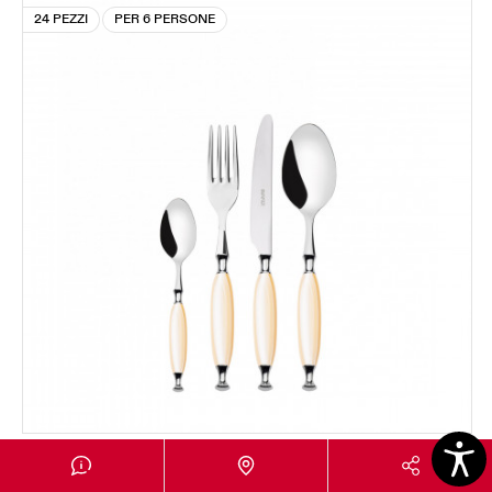
24 PEZZI
PER 6 PERSONE
COUNTRY GHIERA CROMATA
Set 24 pezzi in scatola Gallery - colore Avorio -