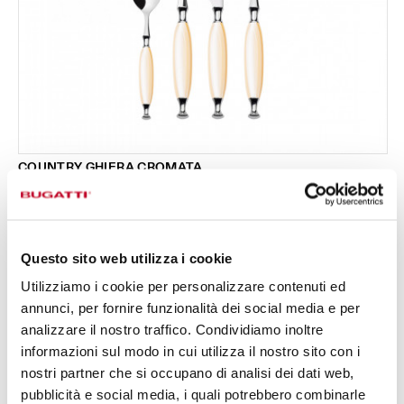
COUNTRY GHIERA CROMATA
Set 24 pezzi in scatola Gallery - colore Avorio -
295,00 €
finitura Madreperla
Disponibile in 3 colori
Questo sito web utilizza i cookie
Utilizziamo i cookie per personalizzare contenuti ed
24 PEZZI
PER 6 PERSONE
annunci, per fornire funzionalità dei social media e per
analizzare il nostro traffico. Condividiamo inoltre
informazioni sul modo in cui utilizza il nostro sito con i
nostri partner che si occupano di analisi dei dati web,
pubblicità e social media, i quali potrebbero combinarle