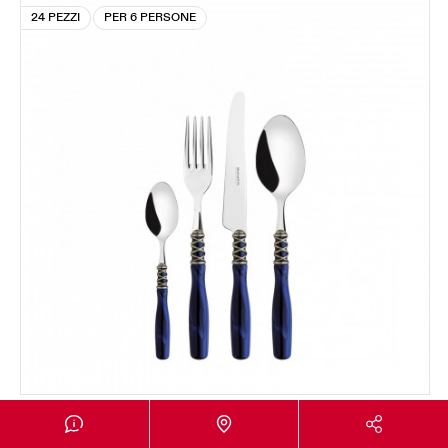
24 PEZZI
PER 6 PERSONE
ARIANNA GHIERA ARGENTO ANTICO
Set 24 pezzi in scatola Gallery - colore Blu - finitura