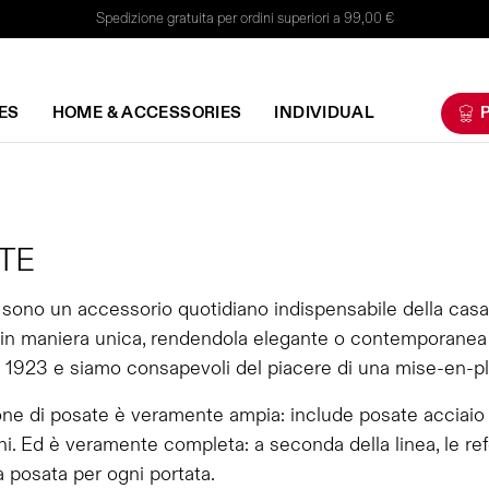
Spedizione gratuita per ordini superiori a 99,00 €
ES
HOME & ACCESSORIES
INDIVIDUAL
P
TE
sono un accessorio quotidiano indispensabile della casa
 in maniera unica, rendendola elegante o contemporanea a
 1923 e siamo consapevoli del piacere di una mise-en-plac
one di posate è veramente ampia: include posate acciaio
i. Ed è veramente completa: a seconda della linea, le ref
a posata per ogni portata.