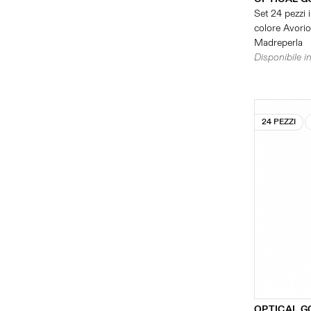
Set 24 pezzi i
colore Avorio 
Madreperla
Disponibile in
24 PEZZI
OPTICAL G