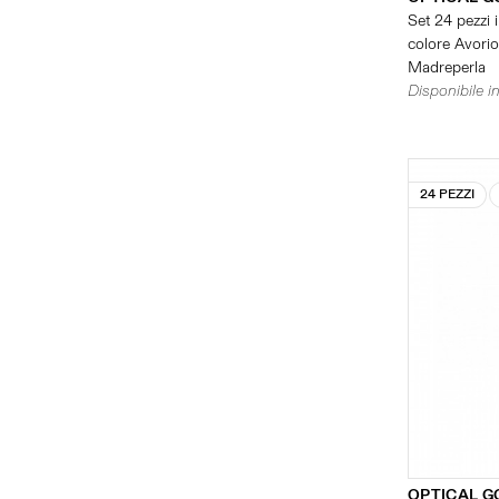
Set 24 pezzi i
colore Avorio 
Madreperla
Disponibile in
24 PEZZI
OPTICAL G