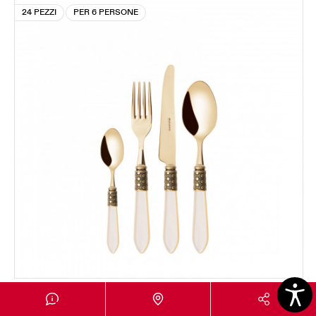
24 PEZZI
PER 6 PERSONE
OPTICAL GOLD
Set 24 pezzi in scatola Gallery - colore Avorio -