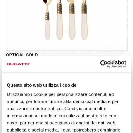
OPTICAL GOLD
Set 24 pezzi in scatola Gallery - colore Avorio -
519,00 €
finitura Madreperla
Disponibile in 16 colori
Questo sito web utilizza i cookie
Utilizziamo i cookie per personalizzare contenuti ed
24 PEZZI
PER 6 PERSONE
annunci, per fornire funzionalità dei social media e per
analizzare il nostro traffico. Condividiamo inoltre
informazioni sul modo in cui utilizza il nostro sito con i
nostri partner che si occupano di analisi dei dati web,
pubblicità e social media, i quali potrebbero combinarle