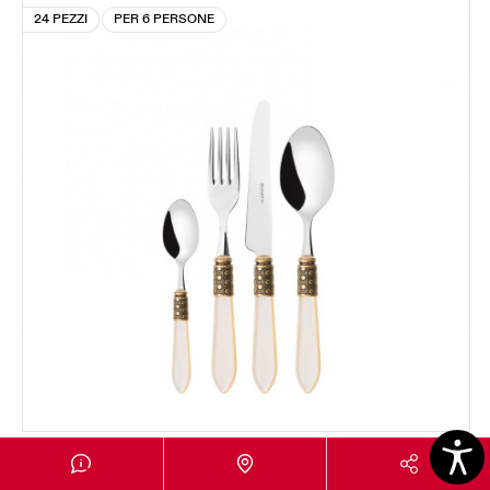
24 PEZZI
PER 6 PERSONE
OPTICAL GHIERA DORATA
Set 24 pezzi in scatola Gallery - colore Avorio -