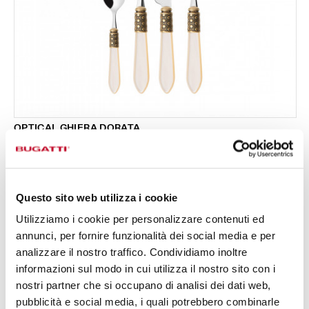
OPTICAL GHIERA DORATA
Set 24 pezzi in scatola Gallery - colore Avorio -
333,00 €
finitura Madreperla
Disponibile in 16 colori
Questo sito web utilizza i cookie
Utilizziamo i cookie per personalizzare contenuti ed
24 PEZZI
PER 6 PERSONE
annunci, per fornire funzionalità dei social media e per
analizzare il nostro traffico. Condividiamo inoltre
informazioni sul modo in cui utilizza il nostro sito con i
nostri partner che si occupano di analisi dei dati web,
pubblicità e social media, i quali potrebbero combinarle