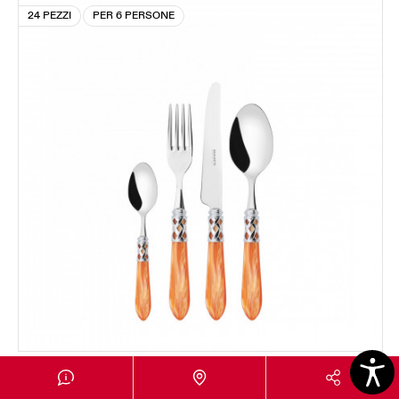
24 PEZZI
PER 6 PERSONE
ALADDIN GHIERA CROMATA
Set 24 pezzi in scatola Gallery - colore Tangerine -