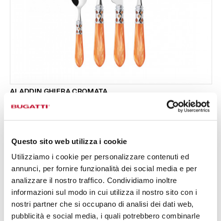
ALADDIN GHIERA CROMATA
Set 24 pezzi in scatola Gallery - colore Tangerine -
295,00 €
finitura Madreperla
Disponibile in 19 colori
Questo sito web utilizza i cookie
Utilizziamo i cookie per personalizzare contenuti ed
24 PEZZI
PER 6 PERSONE
annunci, per fornire funzionalità dei social media e per
analizzare il nostro traffico. Condividiamo inoltre
informazioni sul modo in cui utilizza il nostro sito con i
nostri partner che si occupano di analisi dei dati web,
pubblicità e social media, i quali potrebbero combinarle