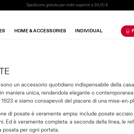
Spedizione gratuita per ordini superiori a 99,00 €
ES
HOME & ACCESSORIES
INDIVIDUAL
P
TE
sono un accessorio quotidiano indispensabile della casa
 in maniera unica, rendendola elegante o contemporanea a
 1923 e siamo consapevoli del piacere di una mise-en-plac
one di posate è veramente ampia: include posate acciaio
i. Ed è veramente completa: a seconda della linea, le ref
a posata per ogni portata.