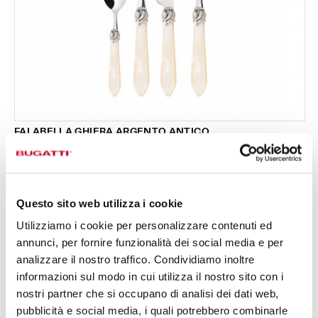
FALABELLA GHIERA ARGENTO ANTICO
Set 24 pezzi in scatola Gallery - colore Avorio -
295,00 €
finitura Madreperla
Disponibile in 16 colori
Questo sito web utilizza i cookie
Utilizziamo i cookie per personalizzare contenuti ed
24 PEZZI
PER 6 PERSONE
annunci, per fornire funzionalità dei social media e per
analizzare il nostro traffico. Condividiamo inoltre
informazioni sul modo in cui utilizza il nostro sito con i
nostri partner che si occupano di analisi dei dati web,
pubblicità e social media, i quali potrebbero combinarle