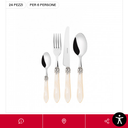
24 PEZZI
PER 6 PERSONE
FALABELLA GHIERA ARGENTO ANTICO
Set 24 pezzi in scatola Gallery - colore Avorio -