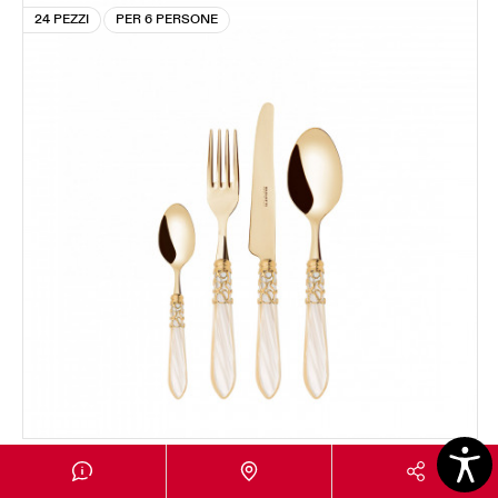
24 PEZZI
PER 6 PERSONE
MELODIA GOLD
Set 24 pezzi in scatola Gallery - colore Avorio -