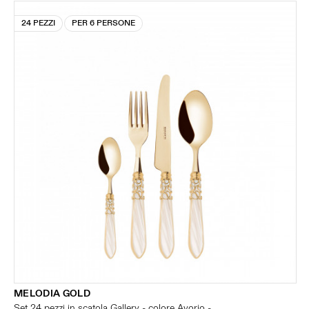
24 PEZZI
PER 6 PERSONE
MELODIA GOLD
Set 24 pezzi in scatola Gallery - colore Avorio -