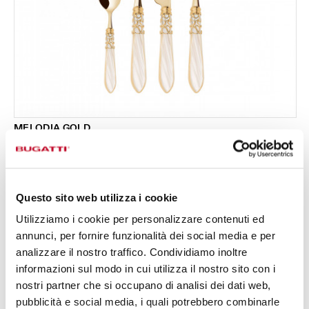
MELODIA GOLD
Set 24 pezzi in scatola Gallery - colore Avorio -
519,00 €
finitura Madreperla
Disponibile in 17 colori
Questo sito web utilizza i cookie
Utilizziamo i cookie per personalizzare contenuti ed
24 PEZZI
PER 6 PERSONE
annunci, per fornire funzionalità dei social media e per
analizzare il nostro traffico. Condividiamo inoltre
informazioni sul modo in cui utilizza il nostro sito con i
nostri partner che si occupano di analisi dei dati web,
pubblicità e social media, i quali potrebbero combinarle