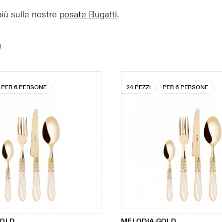
più sulle nostre
posate Bugatti
.
i
PER 6 PERSONE
24 PEZZI
PER 6 PERSONE
GOLD
MELODIA GOLD