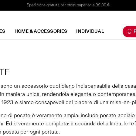
Spedizione gratuita per ordini superiori a 99,00 €
ES
HOME & ACCESSORIES
INDIVIDUAL
P
TE
sono un accessorio quotidiano indispensabile della casa
 in maniera unica, rendendola elegante o contemporanea a
 1923 e siamo consapevoli del piacere di una mise-en-plac
one di posate è veramente ampia: include posate acciaio
i. Ed è veramente completa: a seconda della linea, le ref
a posata per ogni portata.