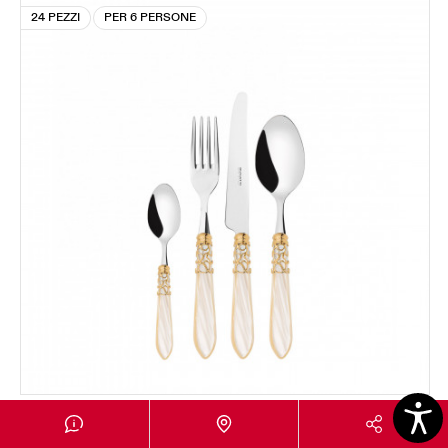
24 PEZZI
PER 6 PERSONE
MELODIA GHIERA DORATA
Set 24 pezzi in scatola Gallery - colore Avorio -