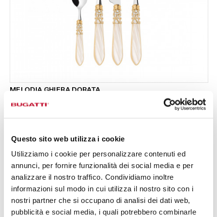
MELODIA GHIERA DORATA
Set 24 pezzi in scatola Gallery - colore Avorio -
333,00 €
finitura Madreperla
Disponibile in 18 colori
Questo sito web utilizza i cookie
Utilizziamo i cookie per personalizzare contenuti ed
24 PEZZI
PER 6 PERSONE
annunci, per fornire funzionalità dei social media e per
analizzare il nostro traffico. Condividiamo inoltre
informazioni sul modo in cui utilizza il nostro sito con i
nostri partner che si occupano di analisi dei dati web,
pubblicità e social media, i quali potrebbero combinarle