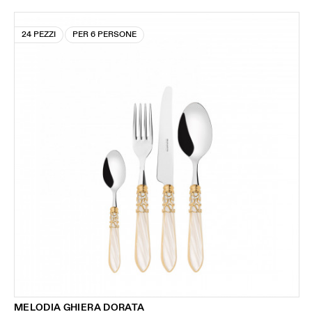
24 PEZZI
PER 6 PERSONE
MELODIA GHIERA DORATA