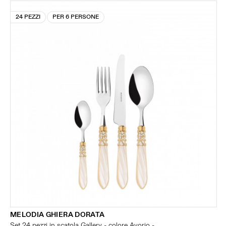
24 PEZZI
PER 6 PERSONE
MELODIA GHIERA DORATA
Set 24 pezzi in scatola Gallery - colore Avorio -