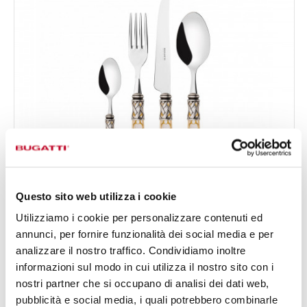
Questo sito web utilizza i cookie
ALADDIN GHIERA ARGENTO ANTICO
Utilizziamo i cookie per personalizzare contenuti ed
PANTHER
annunci, per fornire funzionalità dei social media e per
Set 24 pezzi in scatola Gallery - colore Avorio -
analizzare il nostro traffico. Condividiamo inoltre
378,00 €
finitura Madreperla
informazioni sul modo in cui utilizza il nostro sito con i
Disponibile in 4 colori
nostri partner che si occupano di analisi dei dati web,
pubblicità e social media, i quali potrebbero combinarle