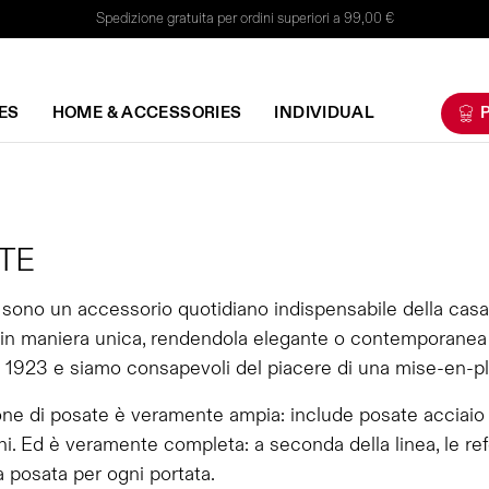
Spedizione gratuita per ordini superiori a 99,00 €
ES
HOME & ACCESSORIES
INDIVIDUAL
P
TE
sono un accessorio quotidiano indispensabile della casa
 in maniera unica, rendendola elegante o contemporanea a
 1923 e siamo consapevoli del piacere di una mise-en-plac
one di posate è veramente ampia: include posate acciaio
i. Ed è veramente completa: a seconda della linea, le ref
a posata per ogni portata.