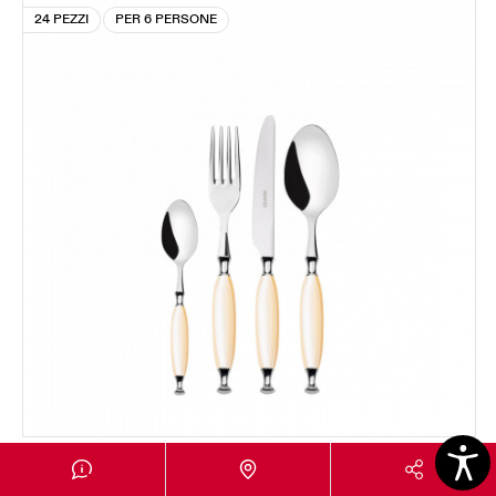
24 PEZZI
PER 6 PERSONE
COUNTRY GHIERA CROMATA
Set 24 pezzi in scatola Gallery - colore Avorio -