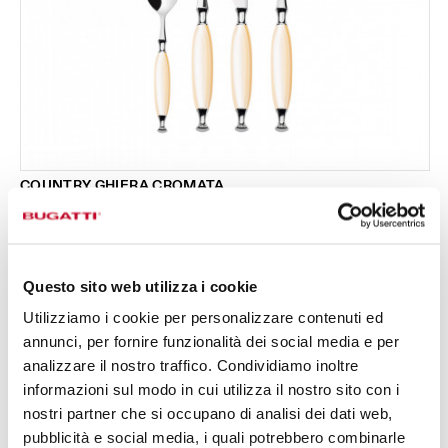
COUNTRY GHIERA CROMATA
Set 24 pezzi in scatola Gallery - colore Avorio -
295,00 €
finitura Madreperla
Disponibile in 3 colori
Questo sito web utilizza i cookie
Utilizziamo i cookie per personalizzare contenuti ed
24 PEZZI
PER 6 PERSONE
annunci, per fornire funzionalità dei social media e per
analizzare il nostro traffico. Condividiamo inoltre
informazioni sul modo in cui utilizza il nostro sito con i
nostri partner che si occupano di analisi dei dati web,
pubblicità e social media, i quali potrebbero combinarle