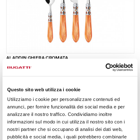
ALADDIN GHIERA CROMATA
Set 24 pezzi in scatola Gallery - colore Tangerine -
295,00 €
finitura Madreperla
Disponibile in 19 colori
Questo sito web utilizza i cookie
Utilizziamo i cookie per personalizzare contenuti ed
24 PEZZI
PER 6 PERSONE
annunci, per fornire funzionalità dei social media e per
analizzare il nostro traffico. Condividiamo inoltre
informazioni sul modo in cui utilizza il nostro sito con i
nostri partner che si occupano di analisi dei dati web,
pubblicità e social media, i quali potrebbero combinarle