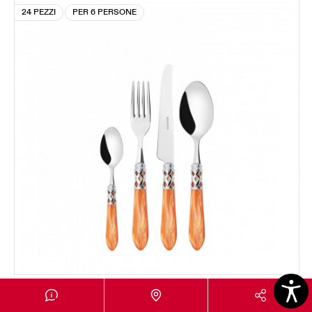
24 PEZZI
PER 6 PERSONE
ALADDIN GHIERA CROMATA
Set 24 pezzi in scatola Gallery - colore Tangerine -