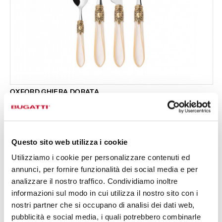
OXFORD GHIERA DORATA
Set 24 pezzi in scatola Gallery - colore Avorio -
333,00 €
finitura Madreperla
Disponibile in 17 colori
Questo sito web utilizza i cookie
Utilizziamo i cookie per personalizzare contenuti ed
24 PEZZI
PER 6 PERSONE
annunci, per fornire funzionalità dei social media e per
analizzare il nostro traffico. Condividiamo inoltre
informazioni sul modo in cui utilizza il nostro sito con i
nostri partner che si occupano di analisi dei dati web,
pubblicità e social media, i quali potrebbero combinarle