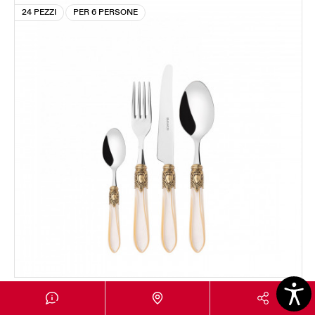
24 PEZZI
PER 6 PERSONE
OXFORD GHIERA DORATA
Set 24 pezzi in scatola Gallery - colore Avorio -