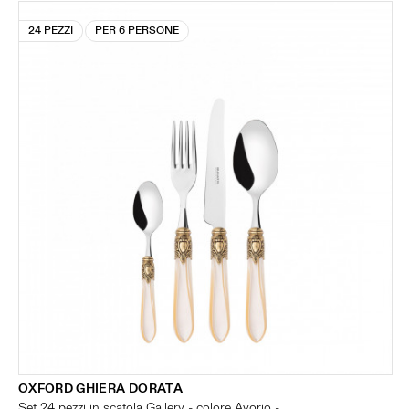
24 PEZZI
PER 6 PERSONE
OXFORD GHIERA DORATA
Set 24 pezzi in scatola Gallery - colore Avorio -