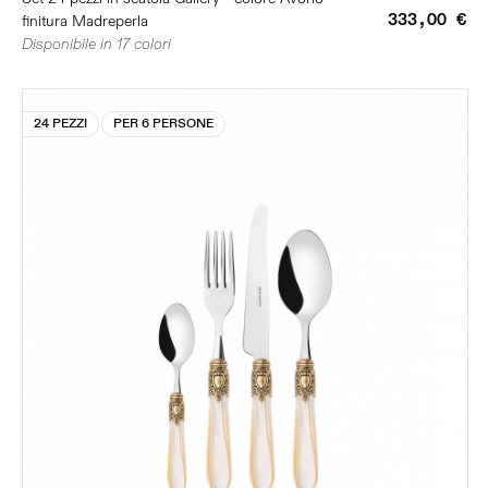
333,00 €
finitura Madreperla
Disponibile in 17 colori
24 PEZZI
PER 6 PERSONE