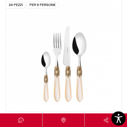
24 PEZZI
PER 6 PERSONE
OXFORD GHIERA DORATA
Set 24 pezzi in scatola Gallery - colore Avorio -