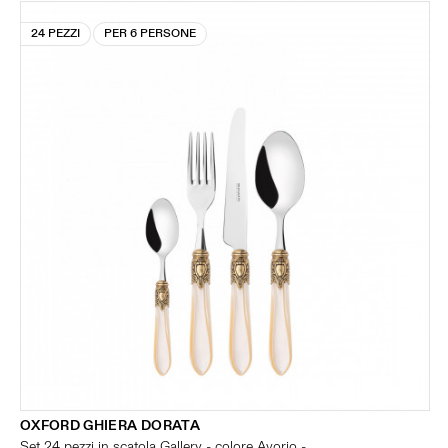
24 PEZZI
PER 6 PERSONE
OXFORD GHIERA DORATA
Set 24 pezzi in scatola Gallery - colore Avorio -