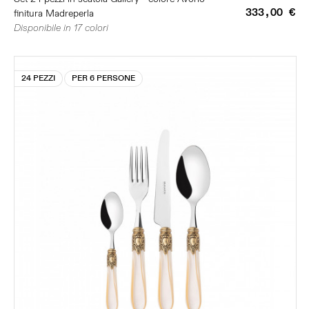
333,00 €
finitura Madreperla
Disponibile in 17 colori
24 PEZZI
PER 6 PERSONE