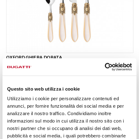
OXFORD GHIERA DORATA
Set 24 pezzi in scatola Gallery - colore Avorio -
333,00 €
finitura Madreperla
Disponibile in 17 colori
Questo sito web utilizza i cookie
Utilizziamo i cookie per personalizzare contenuti ed
24 PEZZI
PER 6 PERSONE
annunci, per fornire funzionalità dei social media e per
analizzare il nostro traffico. Condividiamo inoltre
informazioni sul modo in cui utilizza il nostro sito con i
nostri partner che si occupano di analisi dei dati web,
pubblicità e social media, i quali potrebbero combinarle