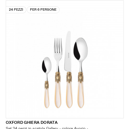
24 PEZZI
PER 6 PERSONE
OXFORD GHIERA DORATA
Set 24 pezzi in scatola Gallery - colore Avorio -