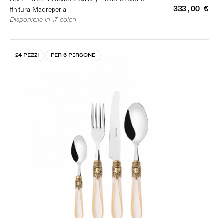
333,00 €
finitura Madreperla
Disponibile in 17 colori
24 PEZZI
PER 6 PERSONE