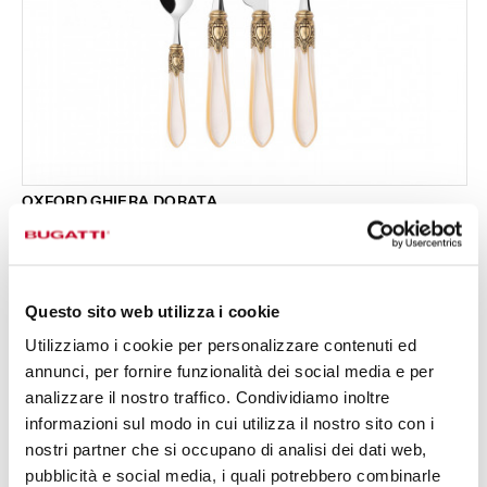
OXFORD GHIERA DORATA
Set 24 pezzi in scatola Gallery - colore Avorio -
333,00 €
finitura Madreperla
Disponibile in 17 colori
Questo sito web utilizza i cookie
Utilizziamo i cookie per personalizzare contenuti ed
24 PEZZI
PER 6 PERSONE
annunci, per fornire funzionalità dei social media e per
analizzare il nostro traffico. Condividiamo inoltre
informazioni sul modo in cui utilizza il nostro sito con i
nostri partner che si occupano di analisi dei dati web,
pubblicità e social media, i quali potrebbero combinarle