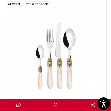
24 PEZZI
PER 6 PERSONE
OXFORD GHIERA DORATA
Set 24 pezzi in scatola Gallery - colore Avorio -