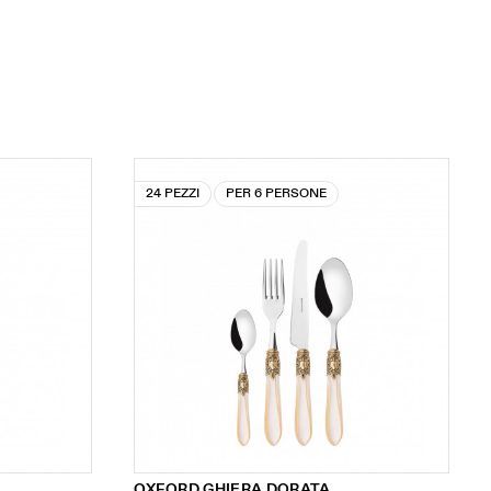
24 PEZZI
PER 6 PERSONE
OXFORD GHIERA DORATA