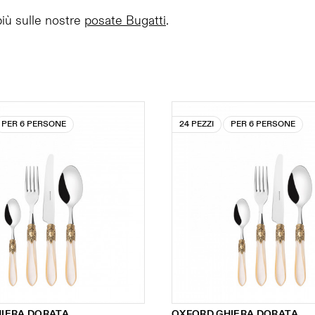
più sulle nostre
posate Bugatti
.
PER 6 PERSONE
24 PEZZI
PER 6 PERSONE
IERA DORATA
OXFORD GHIERA DORATA