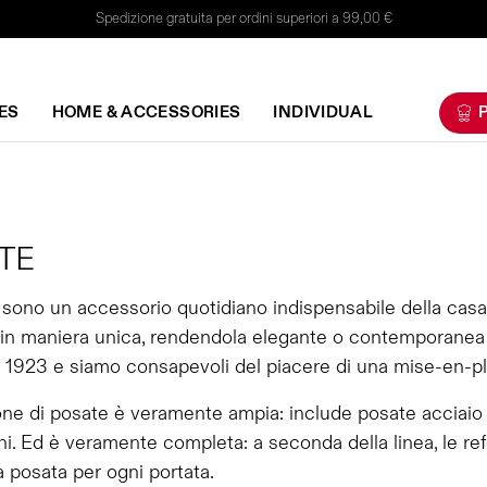
Spedizione gratuita per ordini superiori a 99,00 €
ES
HOME & ACCESSORIES
INDIVIDUAL
P
TE
sono un accessorio quotidiano indispensabile della casa
 in maniera unica, rendendola elegante o contemporanea a
 1923 e siamo consapevoli del piacere di una mise-en-plac
one di posate è veramente ampia: include posate acciaio
i. Ed è veramente completa: a seconda della linea, le ref
a posata per ogni portata.