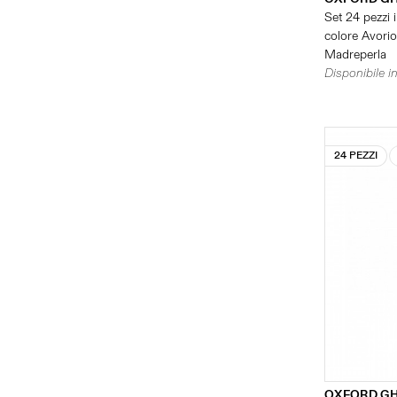
Set 24 pezzi i
colore Avorio 
Madreperla
Disponibile in
24 PEZZI
OXFORD GH