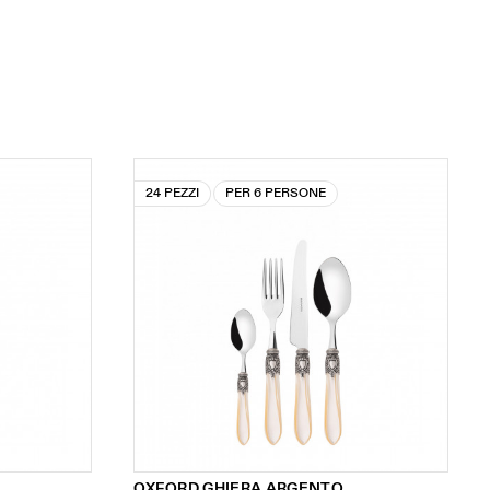
24 PEZZI
PER 6 PERSONE
OXFORD GHIERA ARGENTO