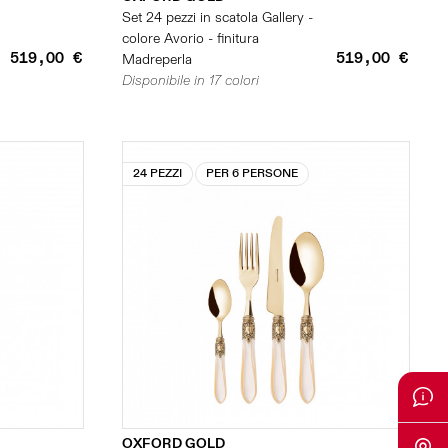
Set 24 pezzi in scatola Gallery -
colore Avorio - finitura
519,00 €
519,00 €
Madreperla
Disponibile in 17 colori
24 PEZZI
PER 6 PERSONE
OXFORD GOLD