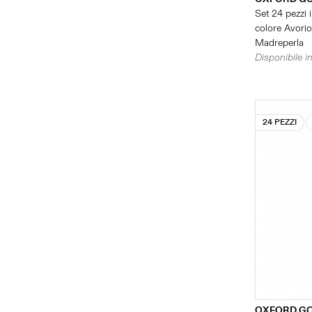
Set 24 pezzi i
colore Avorio 
Madreperla
Disponibile in
24 PEZZI
OXFORD G