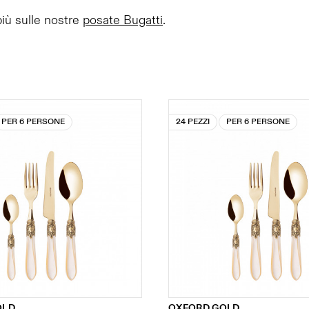
più sulle nostre
posate Bugatti
.
PER 6 PERSONE
24 PEZZI
PER 6 PERSONE
OLD
OXFORD GOLD