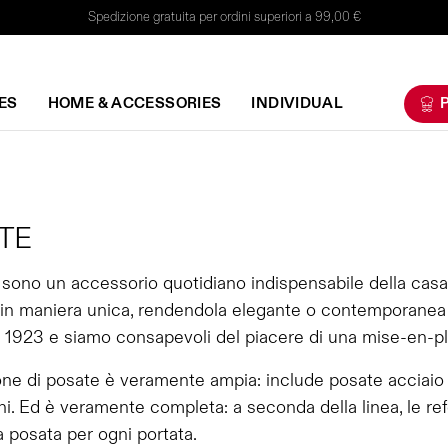
Spedizione gratuita per ordini superiori a 99,00 €
ES
HOME & ACCESSORIES
INDIVIDUAL
P
TE
sono un accessorio quotidiano indispensabile della casa
 in maniera unica, rendendola elegante o contemporanea a
 1923 e siamo consapevoli del piacere di una mise-en-plac
one di posate è veramente ampia: include posate acciaio
i. Ed è veramente completa: a seconda della linea, le ref
a posata per ogni portata.