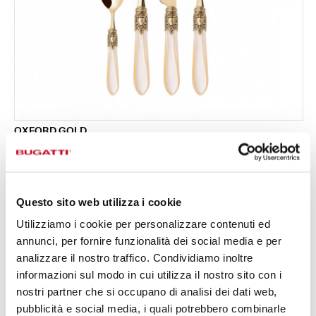
OXFORD GOLD
Set 24 pezzi in scatola Gallery - colore Avorio -
519,00 €
finitura Madreperla
Disponibile in 17 colori
Questo sito web utilizza i cookie
Utilizziamo i cookie per personalizzare contenuti ed
24 PEZZI
PER 6 PERSONE
annunci, per fornire funzionalità dei social media e per
analizzare il nostro traffico. Condividiamo inoltre
informazioni sul modo in cui utilizza il nostro sito con i
nostri partner che si occupano di analisi dei dati web,
pubblicità e social media, i quali potrebbero combinarle