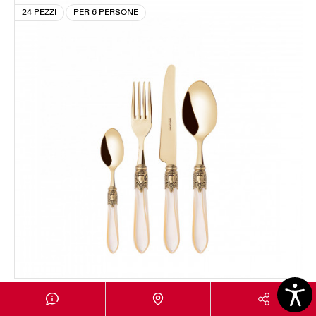
24 PEZZI
PER 6 PERSONE
OXFORD GOLD
Set 24 pezzi in scatola Gallery - colore Avorio -