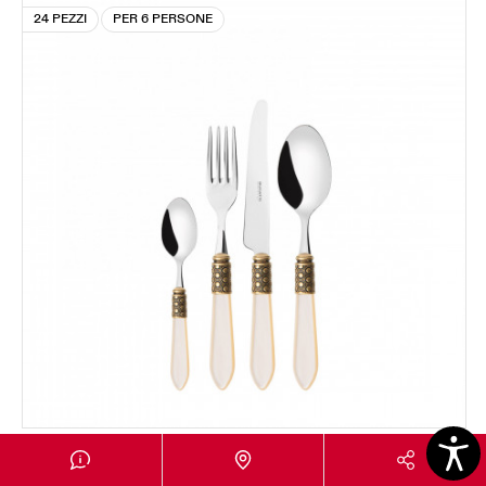
24 PEZZI
PER 6 PERSONE
OPTICAL GHIERA DORATA
Set 24 pezzi in scatola Gallery - colore Avorio -