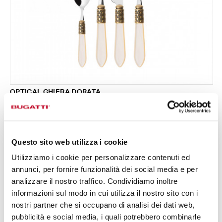
OPTICAL GHIERA DORATA
Set 24 pezzi in scatola Gallery - colore Avorio -
333,00 €
finitura Madreperla
Disponibile in 16 colori
Questo sito web utilizza i cookie
Utilizziamo i cookie per personalizzare contenuti ed
24 PEZZI
PER 6 PERSONE
annunci, per fornire funzionalità dei social media e per
analizzare il nostro traffico. Condividiamo inoltre
informazioni sul modo in cui utilizza il nostro sito con i
nostri partner che si occupano di analisi dei dati web,
pubblicità e social media, i quali potrebbero combinarle