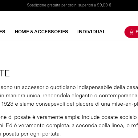
Spedizione gratuita per ordini superiori a 99,00 €
ES
HOME & ACCESSORIES
INDIVIDUAL
P
TE
sono un accessorio quotidiano indispensabile della casa
 in maniera unica, rendendola elegante o contemporanea a
 1923 e siamo consapevoli del piacere di una mise-en-plac
one di posate è veramente ampia: include posate acciaio
i. Ed è veramente completa: a seconda della linea, le ref
a posata per ogni portata.