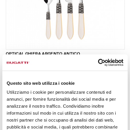
OPTICAL GHIERA ARGENTO ANTICO
Set 24 pezzi in scatola Gallery - colore Avorio -
295,00 €
finitura Madreperla
Disponibile in 16 colori
Questo sito web utilizza i cookie
Utilizziamo i cookie per personalizzare contenuti ed
24 PEZZI
PER 6 PERSONE
annunci, per fornire funzionalità dei social media e per
analizzare il nostro traffico. Condividiamo inoltre
informazioni sul modo in cui utilizza il nostro sito con i
nostri partner che si occupano di analisi dei dati web,
pubblicità e social media, i quali potrebbero combinarle