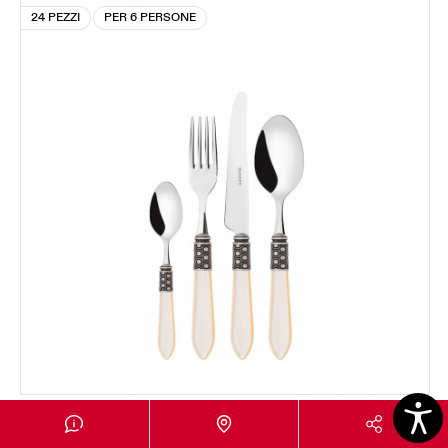
24 PEZZI
PER 6 PERSONE
OPTICAL GHIERA ARGENTO ANTICO
Set 24 pezzi in scatola Gallery - colore Avorio -