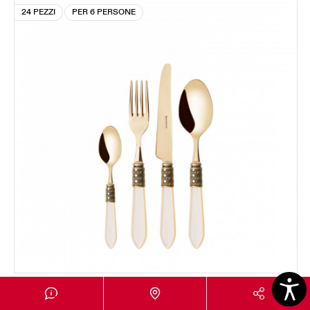
24 PEZZI
PER 6 PERSONE
OPTICAL GOLD
Set 24 pezzi in scatola Gallery - colore Avorio -