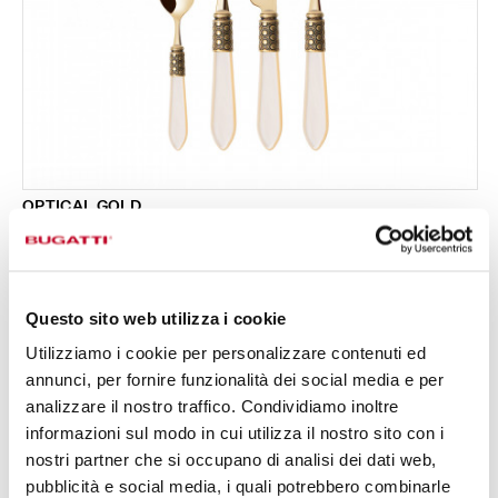
OPTICAL GOLD
Set 24 pezzi in scatola Gallery - colore Avorio -
519,00 €
finitura Madreperla
Disponibile in 16 colori
Questo sito web utilizza i cookie
Utilizziamo i cookie per personalizzare contenuti ed
24 PEZZI
PER 6 PERSONE
annunci, per fornire funzionalità dei social media e per
analizzare il nostro traffico. Condividiamo inoltre
informazioni sul modo in cui utilizza il nostro sito con i
nostri partner che si occupano di analisi dei dati web,
pubblicità e social media, i quali potrebbero combinarle