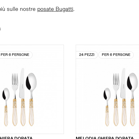
più sulle nostre
posate Bugatti
.
i
PER 6 PERSONE
24 PEZZI
PER 6 PERSONE
HIERA DORATA
MELODIA GHIERA DORATA