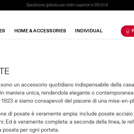
Spedizione gratuita per ordini superiori a 99,00 €
ES
HOME & ACCESSORIES
INDIVIDUAL
P
TE
sono un accessorio quotidiano indispensabile della casa
 in maniera unica, rendendola elegante o contemporanea a
 1923 e siamo consapevoli del piacere di una mise-en-plac
one di posate è veramente ampia: include posate acciaio
i. Ed è veramente completa: a seconda della linea, le ref
a posata per ogni portata.