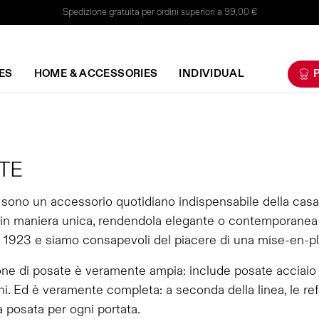
Spedizione gratuita per ordini superiori a 99,00 €
ES
HOME & ACCESSORIES
INDIVIDUAL
P
TE
sono un accessorio quotidiano indispensabile della casa
 in maniera unica, rendendola elegante o contemporanea a
 1923 e siamo consapevoli del piacere di una mise-en-plac
one di posate è veramente ampia: include posate acciaio
i. Ed è veramente completa: a seconda della linea, le ref
a posata per ogni portata.