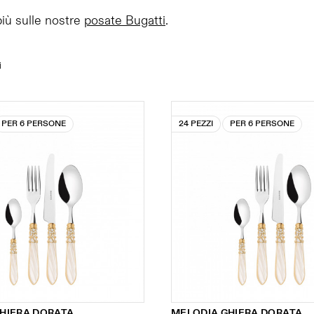
più sulle nostre
posate Bugatti
.
i
PER 6 PERSONE
24 PEZZI
PER 6 PERSONE
HIERA DORATA
MELODIA GHIERA DORATA