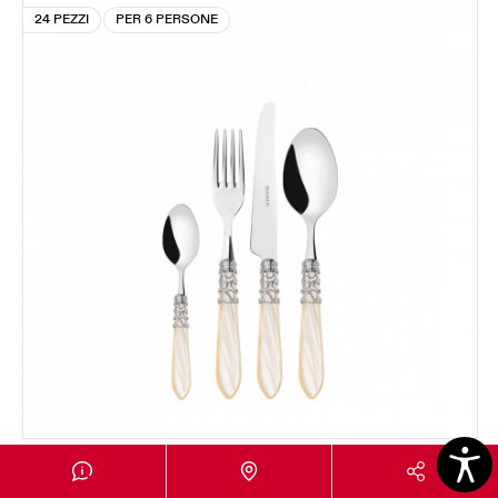
24 PEZZI
PER 6 PERSONE
MELODIA GHIERA CROMATA
Set 24 pezzi in scatola Gallery - colore Avorio -