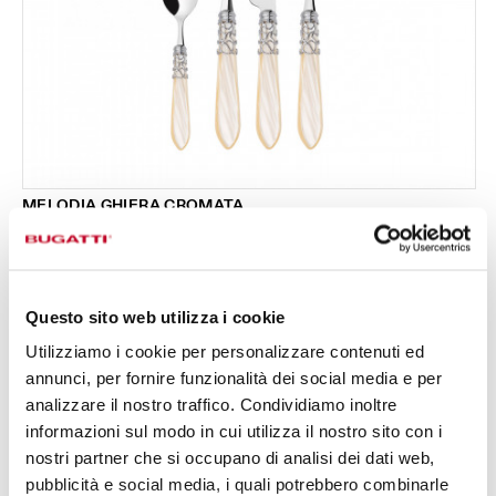
MELODIA GHIERA CROMATA
Set 24 pezzi in scatola Gallery - colore Avorio -
295,00 €
finitura Madreperla
Disponibile in 17 colori
Questo sito web utilizza i cookie
Utilizziamo i cookie per personalizzare contenuti ed
24 PEZZI
PER 6 PERSONE
annunci, per fornire funzionalità dei social media e per
analizzare il nostro traffico. Condividiamo inoltre
informazioni sul modo in cui utilizza il nostro sito con i
nostri partner che si occupano di analisi dei dati web,
pubblicità e social media, i quali potrebbero combinarle