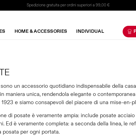
Spedizione gratuita per ordini superiori a 99,00 €
ES
HOME & ACCESSORIES
INDIVIDUAL
P
TE
sono un accessorio quotidiano indispensabile della casa
 in maniera unica, rendendola elegante o contemporanea a
 1923 e siamo consapevoli del piacere di una mise-en-plac
one di posate è veramente ampia: include posate acciaio
i. Ed è veramente completa: a seconda della linea, le ref
a posata per ogni portata.