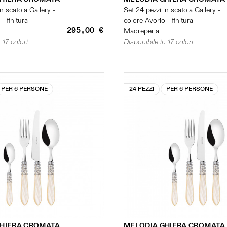
n scatola Gallery -
Set 24 pezzi in scatola Gallery -
- finitura
colore Avorio - finitura
295,00 €
Madreperla
 17 colori
Disponibile in 17 colori
PER 6 PERSONE
24 PEZZI
PER 6 PERSONE
GHIERA CROMATA
MELODIA GHIERA CROMATA