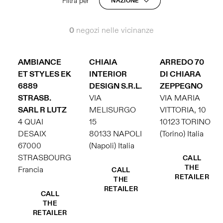
Filtra per
NAZIONE
0
negozi nelle vicinanze
AMBIANCE
CHIAIA
ARREDO 70
ET STYLES EK
INTERIOR
DI CHIARA
6889
DESIGN S.R.L.
ZEPPEGNO
STRASB.
VIA
VIA MARIA
SARL R LUTZ
MELISURGO
VITTORIA, 10
4 QUAI
15
10123 TORINO
DESAIX
80133 NAPOLI
(Torino) Italia
67000
(Napoli) Italia
STRASBOURG
CALL
THE
Francia
CALL
RETAILER
THE
RETAILER
CALL
THE
RETAILER