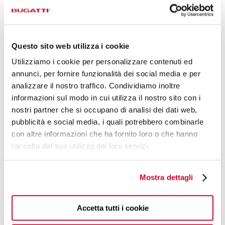
(Brescia) Italia
VILLANUOVA
SUL CLISI
CALL
THE
(Brescia) Italia
CALL
RETAILER
THE
Questo sito web utilizza i cookie
RETAILER
CALL
Utilizziamo i cookie per personalizzare contenuti ed
THE
annunci, per fornire funzionalità dei social media e per
RETAILER
analizzare il nostro traffico. Condividiamo inoltre
informazioni sul modo in cui utilizza il nostro sito con i
STILNOVO -
STILNOVO -
STILNOVO -
nostri partner che si occupano di analisi dei dati web,
LONATO
FRECCIA
GUSSAGO
pubblicità e social media, i quali potrebbero combinarle
VIA
ROSSA BS
VIA
con altre informazioni che ha fornito loro o che hanno
MANTOVA 36
VIALE ITALIA,
RICHIEDEI
raccolto dal suo utilizzo dei loro servizi.
25015
31
PAOLO, 59
LONATO
25126
25064
(Brescia) Italia
BRESCIA
GUSSAGO
Mostra dettagli
(Brescia) Italia
(Brescia) Italia
CALL
THE
Accetta tutti i cookie
CALL
CALL
RETAILER
THE
THE