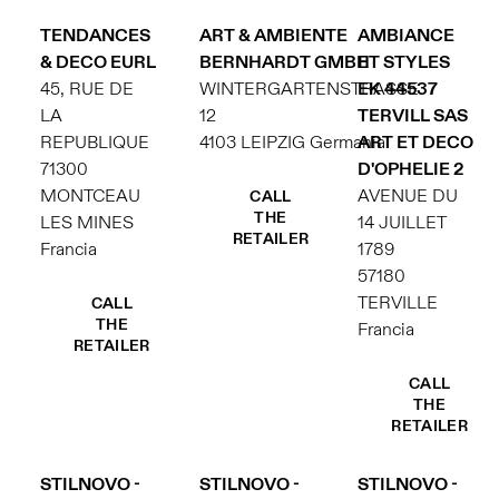
TENDANCES
ART & AMBIENTE
AMBIANCE
& DECO EURL
BERNHARDT GMBH
ET STYLES
45, RUE DE
WINTERGARTENSTRASSE
EK 44537
LA
12
TERVILL SAS
REPUBLIQUE
4103 LEIPZIG Germania
ART ET DECO
71300
D'OPHELIE 2
MONTCEAU
AVENUE DU
CALL
THE
LES MINES
14 JUILLET
RETAILER
Francia
1789
57180
TERVILLE
CALL
THE
Francia
RETAILER
CALL
THE
RETAILER
STILNOVO -
STILNOVO -
STILNOVO -