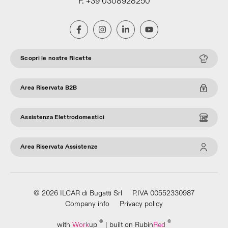
F. +39 0308928250
Scopri le nostre Ricette
Area Riservata B2B
Assistenza Elettrodomestici
Area Riservata Assistenze
© 2026 ILCAR di Bugatti Srl
P.IVA 00552330987
Company info
Privacy policy
®
®
with
Work
up
|
built on Rubin
Red