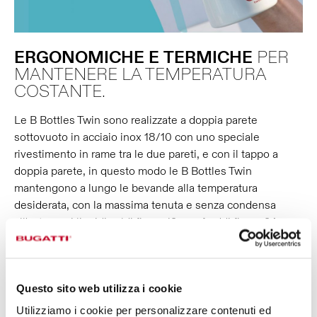
ERGONOMICHE
E
TERMICHE
PER
MANTENERE LA TEMPERATURA
COSTANTE.
Le B Bottles Twin sono realizzate a doppia parete
sottovuoto in acciaio inox 18/10 con uno speciale
rivestimento in rame tra le due pareti, e con il tappo a
doppia parete, in questo modo le B Bottles Twin
mantengono a lungo le bevande alla temperatura
desiderata, con la massima tenuta e senza condensa
all'esterno: i liquidi caldi fino a 12 ore, freddi fino a 24 ore,
e preserveranno il ghiaccio fino a 36 ore. Inoltre, l’ampia
apertura ti faciliterà nella pulizia, nelle operazioni di refill e
nell’inserimento di cubetti di ghiaccio. È adatta anche alle
Questo sito web utilizza i cookie
bevande gassate!
Utilizziamo i cookie per personalizzare contenuti ed