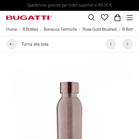
Spedizione gratuita per ordini superiori a 99,00 €
Home
B Bottles
Borracce Termiche
Rose Gold Brushed
B Bottles
Torna alla lista